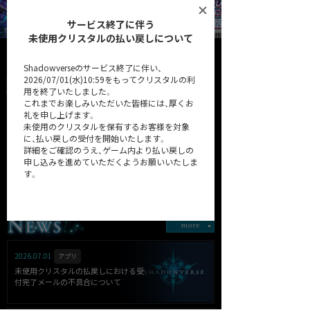
サービス終了に伴う
未使用クリスタルの払い戻しについて
Shadowverseのサービス終了に伴い、
2026/07/01(水)10:59をもってクリスタルの利
用を終了いたしました。
これまでお楽しみいただいた皆様には、厚くお
礼を申し上げます。
未使用のクリスタルを保有するお客様を対象
に、払い戻しの受付を開始いたします。
詳細をご確認のうえ、ゲーム内より払い戻しの
申し込みを進めていただくようお願いいたしま
32弾カードパック「Heroes of
第31弾カードパック
す。
Shadowverse / ヒーローズ・
「Resurgent Legends / リサー
オブ・シャドウバース」
ジェント・レジェンズ」
詳細はこちら
2026.07.01
アプリ
未使用クリスタルの払戻しにおける受
付完了メールの不具合について