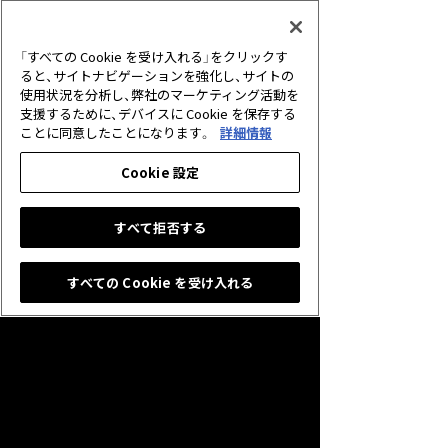
2026.06.30
アプリ
【重要】サービス終了に伴う未使用クリ
「すべての Cookie を受け入れる」をクリックす
スタルの払戻しについて
ると、サイトナビゲーションを強化し、サイトの
使用状況を分析し、弊社のマーケティング活動を
支援するために、デバイスに Cookie を保存する
2026.05.25
キャンペーン
ことに同意したことになります。
詳細情報
グランプリ「10th Anniversary Cup」開
催のお知らせ
Cookie 設定
すべて拒否する
すべての Cookie を受け入れる