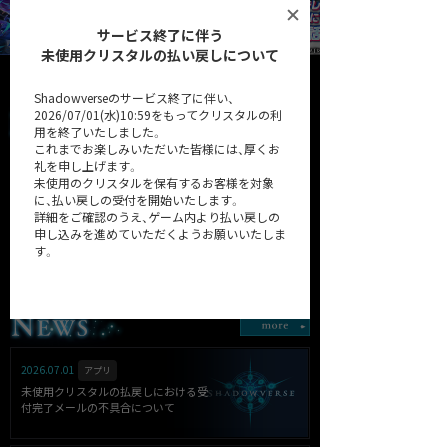
サービス終了に伴う
未使用クリスタルの払い戻しについて
Shadowverseのサービス終了に伴い、
2026/07/01(水)10:59をもってクリスタルの利
用を終了いたしました。
これまでお楽しみいただいた皆様には、厚くお
礼を申し上げます。
未使用のクリスタルを保有するお客様を対象
に、払い戻しの受付を開始いたします。
詳細をご確認のうえ、ゲーム内より払い戻しの
申し込みを進めていただくようお願いいたしま
32弾カードパック「Heroes of
第31弾カードパック
す。
Shadowverse / ヒーローズ・
「Resurgent Legends / リサー
オブ・シャドウバース」
ジェント・レジェンズ」
詳細はこちら
2026.07.01
アプリ
未使用クリスタルの払戻しにおける受
付完了メールの不具合について