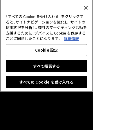
2026.06.30
アプリ
【重要】サービス終了に伴う未使用クリ
「すべての Cookie を受け入れる」をクリックす
スタルの払戻しについて
ると、サイトナビゲーションを強化し、サイトの
使用状況を分析し、弊社のマーケティング活動を
支援するために、デバイスに Cookie を保存する
2026.05.25
キャンペーン
ことに同意したことになります。
詳細情報
グランプリ「10th Anniversary Cup」開
催のお知らせ
Cookie 設定
すべて拒否する
すべての Cookie を受け入れる