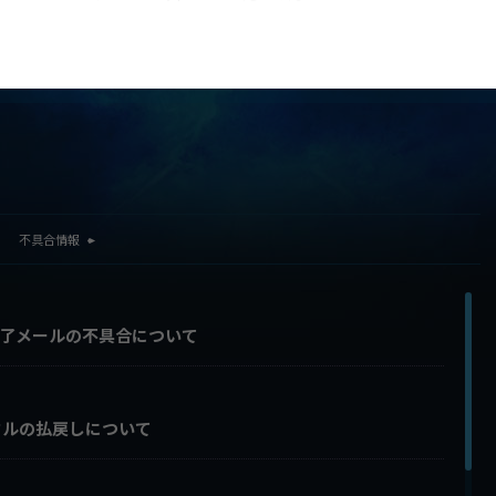
詳細はこちら
Heroes of Shadowverse /
第31弾カードパック「Resurgent Legends / リ
第3
ブ・シャドウバース」
サージェント・レジェンズ」
シフ
不具合情報
了メールの不具合について
タルの払戻しについて