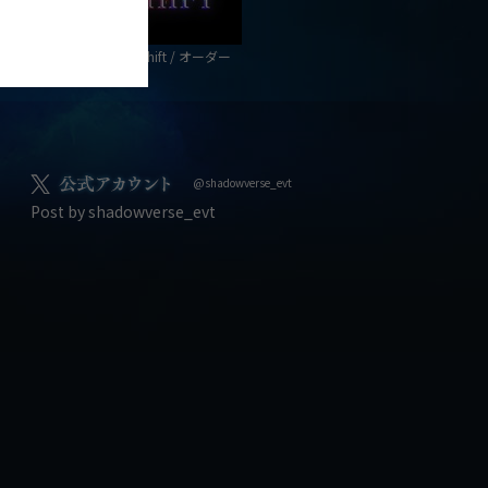
0弾カードパック「Order Shift / オーダー
ト」
@shadowverse_evt
Post by shadowverse_evt